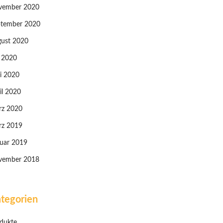
vember 2020
tember 2020
ust 2020
i 2020
i 2020
il 2020
rz 2020
rz 2019
uar 2019
vember 2018
tegorien
dukte