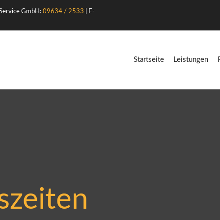
 Service GmbH:
09634 / 2533
| E-
Startseite
Leistungen
szeiten