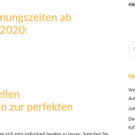
All
nungszeiten ab
.2020:
Ne
Wir
ellen
Aut
n zur perfekten
JoK
Die
Kaf
 sich ganz individuell beraten zu lassen. Sprechen Sie