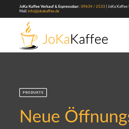
JoKa Kaffee Verkauf & Espressobar:
09634 / 2533
|
JoKa Kaffee
Mail:
info@jokakaffee.de
PRODUKTE
Neue Öffnung