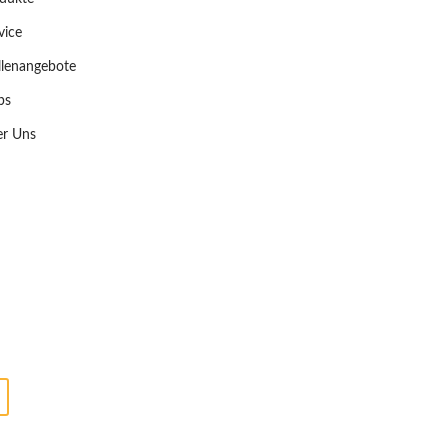
vice
llenangebote
ps
r Uns