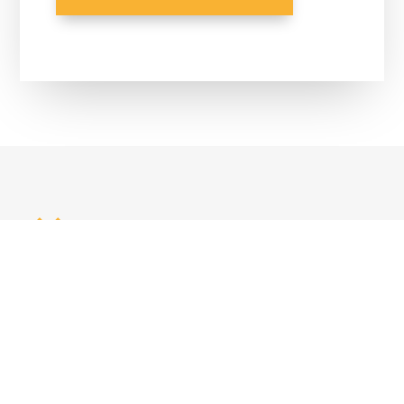
Unsere Leistungen
Wir stehen für eine Rundum-Versorgung im Kaffeebereich,
dabei kümmern wir uns um die Versorgung, Pflege und
Reparatur Ihrer Kaffeemaschinen.