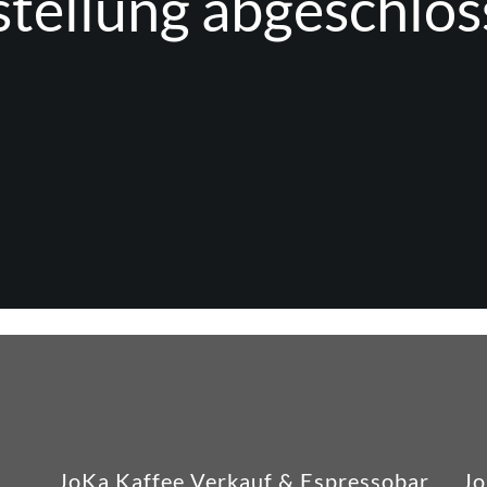
tellung abgeschlo
JoKa Kaffee Verkauf & Espressobar
Jo